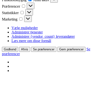
Præferencer
Præferencer
Statistikker
Statistikker
Marketing
Marketing
Vælg muligheder
Administrer tjenester
Administrer {vendor_count} leverandører
Læs mere om disse formål
Se
Godkend
Afvis
Se præferencer
Gem præferencer
præferencer
Skip
to
content
27 83 10 80
cj@sydfynskemedia.dk
27 83 10 80
Facebook
Facebook
Svendborg Tidende
page
page
Her finder du lokale nyheder fra Svendborg Kommune
opens
opens