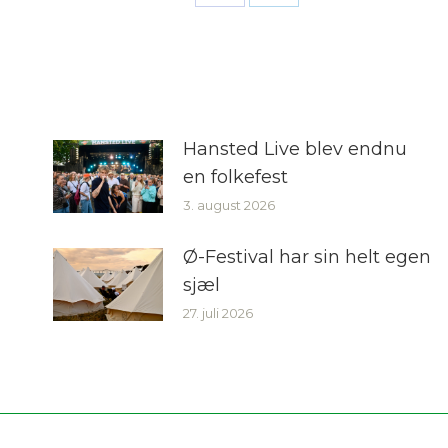
Share
Share
on
on
Facebook
LinkedIn
Hansted Live blev endnu
en folkefest
3. august 2026
Ø-Festival har sin helt egen
sjæl
27. juli 2026