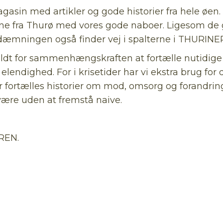
n med artikler og gode historier fra hele øen. Vi 
ne fra Thurø med vores gode naboer. Ligesom de 
dæmningen også finder vej i spalterne i THURINE
uldt for sammenhængskraften at fortælle nutidige 
 elendighed. For i krisetider har vi ekstra brug for
r fortælles historier om mod, omsorg og forandring
være uden at fremstå naive.
REN.