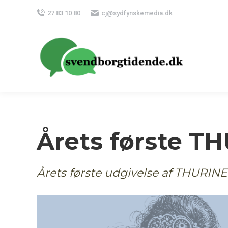
27 83 10 80
cj@sydfynskemedia.dk
Årets første T
Årets første udgivelse af THURIN