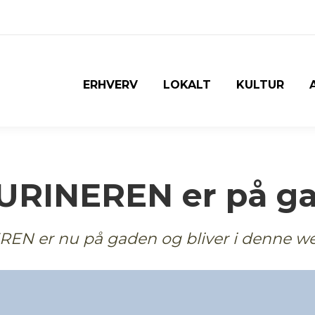
ERHVERV
LOKALT
KULTUR
HURINEREN er på g
EREN er nu på gaden og bliver i denne w