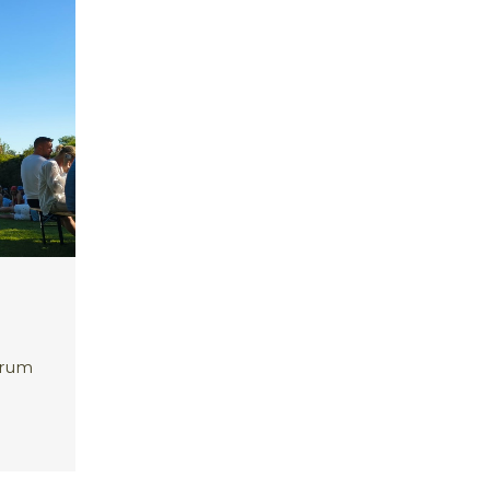
ntrum