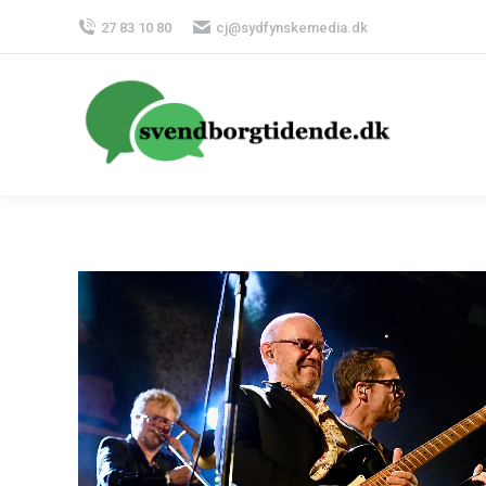
27 83 10 80
cj@sydfynskemedia.dk