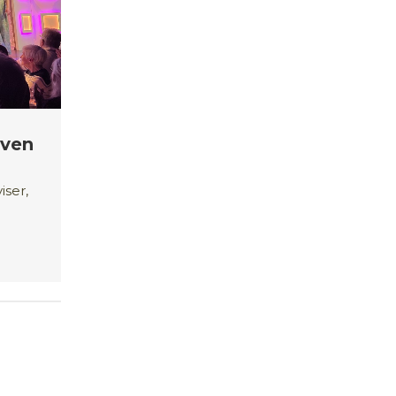
oven
iser,