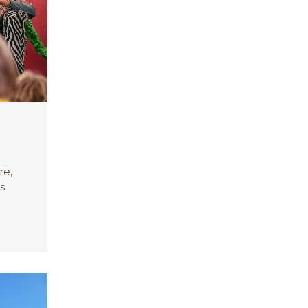
re,
s