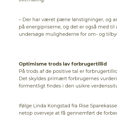
– Der har været pæne lønstigninger, og a
på energipriserne, og det er også med til 
undersøge mulighederne for om- og tilbyg
Optimisme trods lav forbrugertillid
På trods af de positive tal er forbrugerti
Det skyldes primært forbrugernes vurder
formentligt findes i den usikre verdenssit
Ifølge Linda Kongstad fra Rise Sparekass
netop overveje at få gennemført de forbedr