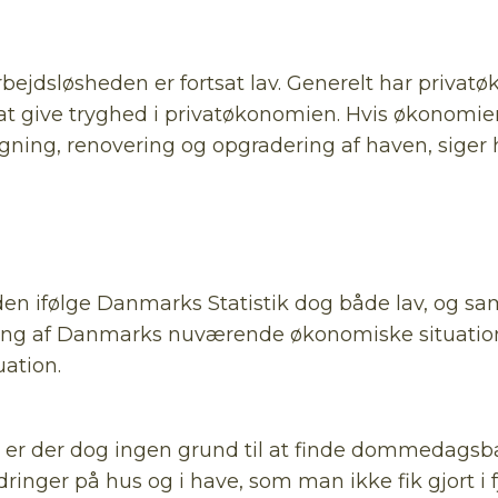
rbejdsløsheden er fortsat lav. Generelt har priva
at give tryghed i privatøkonomien. Hvis økonomien e
ning, renovering og opgradering af haven, siger 
lliden ifølge Danmarks Statistik dog både lav, og s
ing af Danmarks nuværende økonomiske situation,
uation.
e er der dog ingen grund til at finde dommedagsb
inger på hus og i have, som man ikke fik gjort i fj