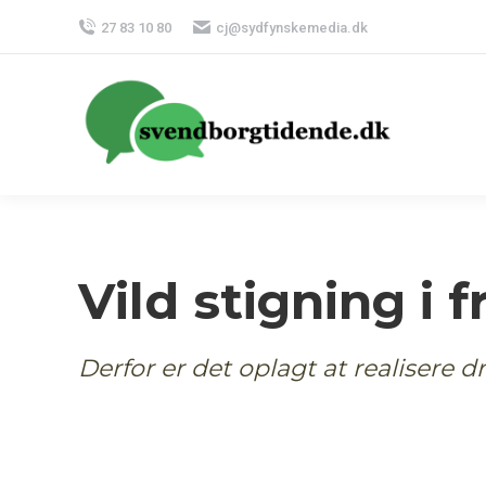
27 83 10 80
cj@sydfynskemedia.dk
Vild stigning i 
Derfor er det oplagt at realiser