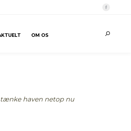
Faceboo
page
opens
in
Search:
AKTUELT
OM OS
new
window
gentænke haven netop nu