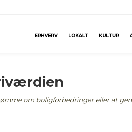
ERHVERV
LOKALT
KULTUR
friværdien
e drømme om boligforbedringer eller at 