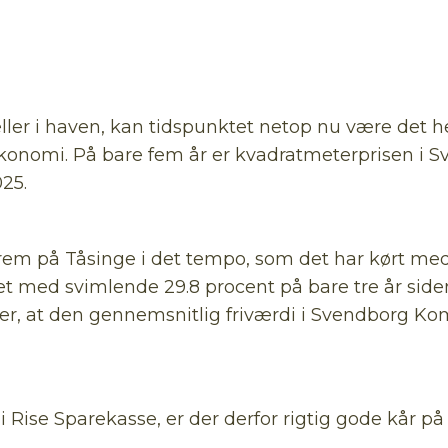
r i haven, kan tidspunktet netop nu være det hel
økonomi. På bare fem år er kvadratmeterprisen i 
025.
rem på Tåsinge i det tempo, som det har kørt med i
t med svimlende 29.8 procent på bare tre år siden
, at den gennemsnitlig friværdi i Svendborg Komm
r i Rise Sparekasse, er der derfor rigtig gode kår p