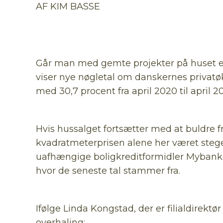
AF KIM BASSE
Går man med gemte projekter på huset elle
viser nye nøgletal om danskernes privat
med 30,7 procent fra april 2020 til april 2
Hvis hussalget fortsætter med at buldre f
kvadratmeterprisen alene her været stege
uafhængige boligkreditformidler Mybanker
hvor de seneste tal stammer fra.
Ifølge Linda Kongstad, der er filialdirektø
overhaling: