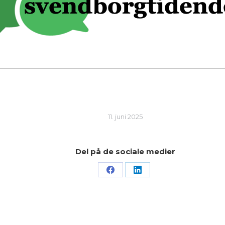
11. juni 2025
Del på de sociale medier
Share
Share
on
on
Facebook
LinkedIn