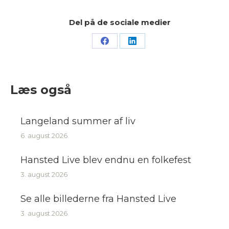
Del på de sociale medier
Share
Share
on
on
Facebook
LinkedIn
Læs også
Langeland summer af liv
6. august 2026
Hansted Live blev endnu en folkefest
3. august 2026
Se alle billederne fra Hansted Live
3. august 2026