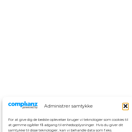
Sara Hansen
Tlf. 22 45 86 83
sh@sydfynskemedia.dk
Cookie Politik
Cookie Politik
t
Administrer samtykke
For at give dig de bedste oplevelser bruger vi teknologier som cookies til
at gemme og/eller få adgang til enhedsoplysninger. Hvis du giver dit
samtykke til disse teknologier, kan vi behandle data som f.eks.