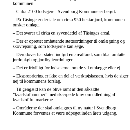
kommunen.
– Cirka 2100 lodsejere i Svendborg Kommune er berørt.
– På Tåsinge er der tale om cirka 950 hektar jord, kommunen
ønsker omlagt.
– Det svarer til cirka en syvendedel af Tåsinges areal.
– Der er oprettet omfattende støtteordninger til omlægning og
skovrejsning, som lodsejerne kan søge.
– Derudover har staten indført en arealfond, som bl.a. omfatter
jordopkøb og jordbytteordninger.
– Det er frivilligt for lodsejerne, om de vil omlægge eller ej.
– Ekspropriering er ikke en del af værktøjskassen, hvis de siger
nej til kommunens forslag.
– Til gengæld kan de blive ramt af den såkaldte
”kvælstofhammer” med skærpede krav om udledning af
kvælstof fra markerne.
– Områderne der skal omlægges til ny natur i Svendborg
Kommune forventes at være udpeget inden årets udgang.