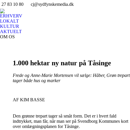
27 83 10 80
cj@sydfynskemedia.dk
Fa
pa
ERHVERV
op
LOKALT
in
KULTUR
AKTUELT
n
OM OS
w
Search:
1.000 hektar ny natur på Tåsinge
Frede og Anne-Marie Mortensen vil sælge: Håber, Grøn trepart
tager både hus og marker
AF KIM BASSE
Den grønne trepart tager så småt form. Det er i hvert fald
indtrykket, man får, når man ser på Svendborg Kommunes kort
over omlægningsplanen for Tåsinge.