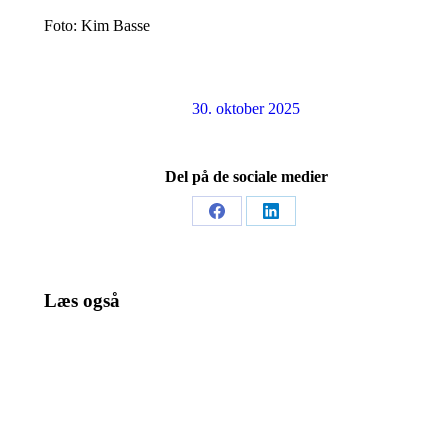
Foto: Kim Basse
30. oktober 2025
Del på de sociale medier
Share
Share
on
on
Facebook
LinkedIn
Læs også
Bjerreby
Brugsen i
Kirke
Landet
modtager
satser på
flygel i
lokale
gave
kunder og
stærkere
30. april