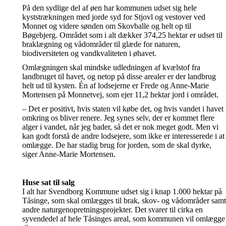
På den sydlige del af øen har kommunen udset sig hele
kyststrækningen med jorde syd for Stjovl og vestover ved
Monnet og videre sønden om Skovballe og helt op til
Bøgebjerg. Området som i alt dækker 374,25 hektar er udset til
braklægning og vådområder til glæde for naturen,
biodiversiteten og vandkvaliteten i øhavet.
Omlægningen skal mindske udledningen af kvælstof fra
landbruget til havet, og netop på disse arealer er der landbrug
helt ud til kysten. Én af lodsejerne er Frede og Anne-Marie
Mortensen på Monnetvej, som ejer 11,2 hektar jord i området.
– Det er positivt, hvis staten vil købe det, og hvis vandet i havet
omkring os bliver renere. Jeg synes selv, der er kommet flere
alger i vandet, når jeg bader, så det er nok meget godt. Men vi
kan godt forstå de andre lodsejere, som ikke er interesserede i at
omlægge. De har stadig brug for jorden, som de skal dyrke,
siger Anne-Marie Mortensen.
Huse sat til salg
I alt har Svendborg Kommune udset sig i knap 1.000 hektar på
Tåsinge, som skal omlægges til brak, skov- og vådområder samt
andre naturgenopretningsprojekter. Det svarer til cirka en
syvendedel af hele Tåsinges areal, som kommunen vil omlægge