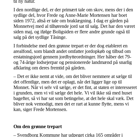
til ny natur.
I den nordlige del, er der primært tale om skov, mens der i den
sydlige del, hvor Frede og Anne-Marie Mortensen har boet
siden 1972, altså er tale om braklægning. I dag er gården på
Monnetvej med al tilhørende jord sat til salg. Det har den været
siden maj, og ifølge Boligsiden er flere andre grunde også til
salg på det sydlige Tåsinge.
I forbindelse med den grønne trepart er der dog etableret en
arealfond, som blandt andet omfatter jordopkøb og tilbud om
erstatningsjord gennem jordbytteordninger. Her håber det 79-
og 74-årige lodsejerpar og pensionerede landmænd på snarlig
afklaring om deres fremtid på gården.
– Det er ikke nemt at vide, om det bliver nemmere at sælge til
det offentlige, men det er oplagt, når det ligger lige op til
Monnet. Når vi selv vil sælge, er det fint, at staten er interesseret
i grunden, men vi vil sælge det hele. Vi vil ikke stå med huset
bagefter, så vi har sat som betingelse, at det hele skal væk. Det
bliver nok vemodigt, men det er rart at kunne flytte, mens vi
kan, siger Frede Mortensen.
Om den grønne trepart
– Svendborg Kommune har udpeget cirka 165 områder i