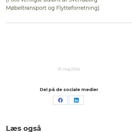
Møbeltransport og Flytteforretning)
31. maj 2024
Del på de sociale medier
Share
Share
on
on
Facebook
LinkedIn
Læs også