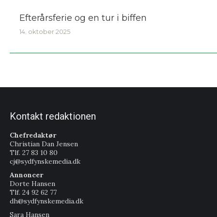
Efterårsferie og en tur i biffen
14. oktober 2025
Kontakt redaktionen
Chefredaktør
Christian Dan Jensen
Tlf. 27 83 10 80
cj@sydfynskemedia.dk
Annoncer
Dorte Hansen
Tlf. 24 92 62 77
dh@sydfynskemedia.dk
Sara Hansen