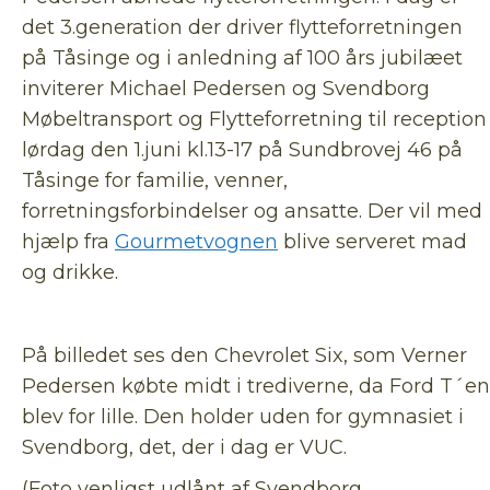
det 3.generation der driver flytteforretningen
på Tåsinge og i anledning af 100 års jubilæet
inviterer Michael Pedersen og Svendborg
Møbeltransport og Flytteforretning til reception
lørdag den 1.juni kl.13-17 på Sundbrovej 46 på
Tåsinge for familie, venner,
forretningsforbindelser og ansatte. Der vil med
hjælp fra
Gourmetvognen
blive serveret mad
og drikke.
På billedet ses den Chevrolet Six, som Verner
Pedersen købte midt i trediverne, da Ford T´en
blev for lille. Den holder uden for gymnasiet i
Svendborg, det, der i dag er VUC.
(Foto venligst udlånt af Svendborg