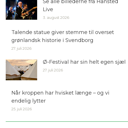
Se alle billederne fra Hansted
Live
3. august 2026
Talende statue giver stemme til overset
grønlandsk historie i Svendborg
27. juli 2026
Ø-Festival har sin helt egen sjæl
27. juli 2026
Når kroppen har hvisket længe – og vi
endelig lytter
25. juli 2026