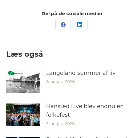
Del på de sociale medier
Share
Share
on
on
Facebook
LinkedIn
Læs også
Langeland summer af liv
6. august 2026
Hansted Live blev endnu en
folkefest
3. august 2026