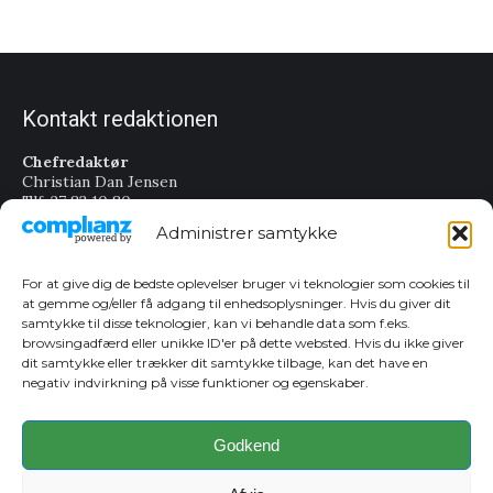
Kontakt redaktionen
Chefredaktør
Christian Dan Jensen
Tlf. 27 83 10 80
cj@sydfynskemedia.dk
Administrer samtykke
Annoncer
Dorte Hansen
For at give dig de bedste oplevelser bruger vi teknologier som cookies til
Tlf. 24 92 62 77
at gemme og/eller få adgang til enhedsoplysninger. Hvis du giver dit
dh@sydfynskemedia.dk
samtykke til disse teknologier, kan vi behandle data som f.eks.
Sara Hansen
browsingadfærd eller unikke ID'er på dette websted. Hvis du ikke giver
Tlf. 22 45 86 83
dit samtykke eller trækker dit samtykke tilbage, kan det have en
sh@sydfynskemedia.dk
negativ indvirkning på visse funktioner og egenskaber.
Cookie Politik
Godkend
Cookie Politik