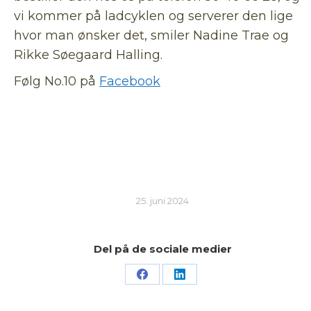
vi kommer på ladcyklen og serverer den lige
hvor man ønsker det, smiler Nadine Trae og
Rikke Søegaard Halling.
Følg No.10 på
Facebook
25. juni 2024
Del på de sociale medier
Share
Share
on
on