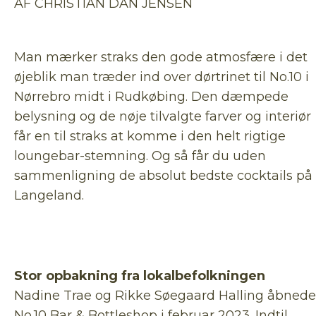
AF CHRISTIAN DAN JENSEN
Man mærker straks den gode atmosfære i det
øjeblik man træder ind over dørtrinet til No.10 i
Nørrebro midt i Rudkøbing. Den dæmpede
belysning og de nøje tilvalgte farver og interiør
får en til straks at komme i den helt rigtige
loungebar-stemning. Og så får du uden
sammenligning de absolut bedste cocktails på
Langeland.
Stor opbakning fra lokalbefolkningen
Nadine Trae og Rikke Søegaard Halling åbnede
No.10 Bar & Bottleshop i februar 2023. Indtil