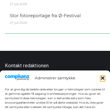
27. juli 2026
Stor fotoreportage fra Ø-Festival
27. juli 2026
Kontakt redaktionen
Chefredaktør
Administrer samtykke
Christian Dan Jensen
Tlf. 27 83 10 80
cj@sydfynskemedia.dk
For at give dig de bedste oplevelser bruger vi teknologier som cookies til
at gemme og/eller få adgang til enhedsoplysninger. Hvis du giver dit
Annoncer
samtykke til disse teknologier, kan vi behandle data som f.eks.
Dorte Hansen
browsingadfærd eller unikke ID'er på dette websted. Hvis du ikke giver
Tlf. 24 92 62 77
dit samtykke eller trækker dit samtykke tilbage, kan det have en
dh@sydfynskemedia.dk