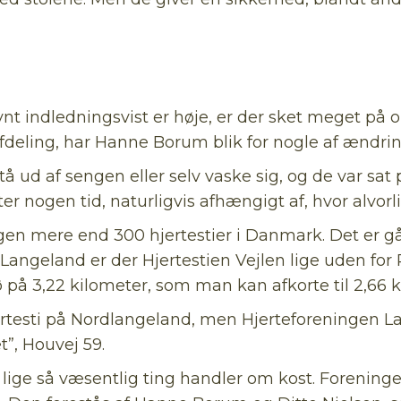
vnt indledningsvist er høje, er der sket meget på
afdeling, har Hanne Borum blik for nogle af ændri
å ud af sengen eller selv vaske sig, og de var sat 
 nogen tid, naturligvis afhængigt af, hvor alvorl
gen mere end 300 hjertestier i Danmark. Det er gå
Langeland er der Hjertestien Vejlen lige uden fo
 på 3,22 kilometer, som man kan afkorte til 2,66 k
testi på Nordlangeland, men Hjerteforeningen Lan
”, Houvej 59.
ge så væsentlig ting handler om kost. Foreningen a