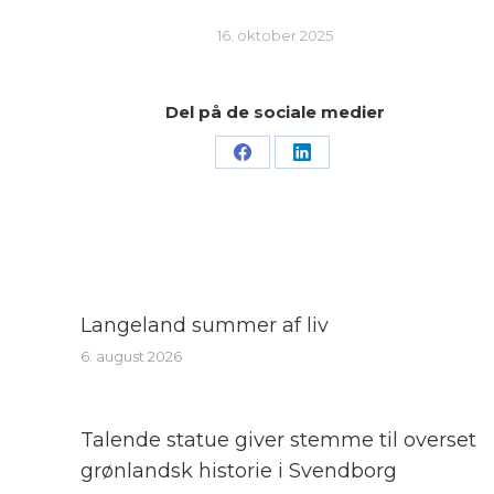
16. oktober 2025
Del på de sociale medier
Share
Share
on
on
Facebook
LinkedIn
Langeland summer af liv
6. august 2026
Talende statue giver stemme til overset
grønlandsk historie i Svendborg