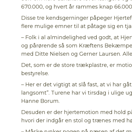
670.000, og hvert år rammes knap 66.000 a
Disse tre kendsgerninger påpeger Hjertef
flere mulige emner til at påtage sig en t
– Folk i al almindelighed ved godt, at Hj
og pårørende så som Kræftens Bekæmpel
med Ditte Nielsen og Gerner Laursen. Alle
Det, som er de store trækplastre, er mo
bestyrelse.
– Her er det vigtigt at slå fast, at vi har 
langsomt”. Turene har vi tirsdag i ulige ug
Hanne Borum.
Desuden er der hjertemotion med hold på 
hvori der indgår en stol og trænes med høj
– Måske rynker nogen på næsen af det med