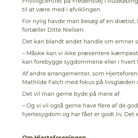
Frivilligcentret på Fredensvej i Rudkøbin
til at være med i afviklingen.
For nylig havde man besøg af en diætist, D
fortæller Ditte Nielsen.
Det kan blandt andet handle om emner s
– Måske kan vi ikke præsentere kæmpest
kan forebygge sygdommene eller i hvert f
Af andre arrangementer, som Hjerteforen
Mathilde Falch med fokus på livsglæden o
Det vil man gerne byde på mere af.
– Og vi vil også gerne have flere af de go
hjertesygdom og har fået er godt liv. Det 
Om Hjerteforeningen