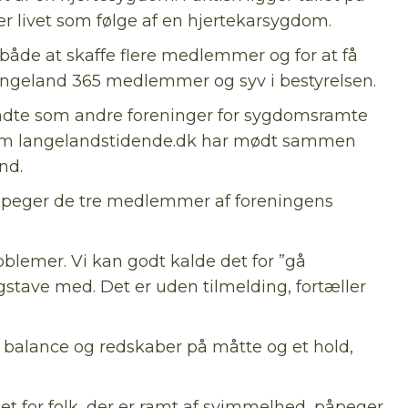
r livet som følge af en hjertekarsygdom.
både at skaffe flere medlemmer og for at få
 Langeland 365 medlemmer og syv i bestyrelsen.
 kendte som andre foreninger for sygdomsramte
som langelandstidende.dk har mødt sammen
nd.
påpeger de tre medlemmer af foreningens
problemer. Vi kan godt kalde det for ”gå
angstave med. Det er uden tilmelding, fortæller
 balance og redskaber på måtte og et hold,
t for folk, der er ramt af svimmelhed, påpeger