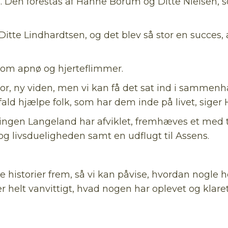
g. Den forestås af Hanne Borum og Ditte Nielsen, s
itte Lindhardtsen, og det blev så stor en succes, 
om apnø og hjerteflimmer.
or, ny viden, men vi kan få det sat ind i samm
ald hjælpe folk, som har dem inde på livet, sige
ingen Langeland har afviklet, fremhæves et med 
g livsdueligheden samt en udflugt til Assens.
de historier frem, så vi kan påvise, hvordan nogle 
er helt vanvittigt, hvad nogen har oplevet og klare