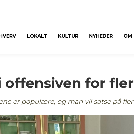
HVERV
LOKALT
KULTUR
NYHEDER
OM
i offensiven for f
e er populære, og man vil satse på flere