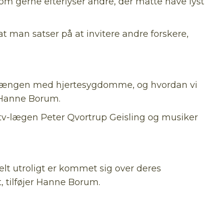
om gerne efterlyser andre, der måtte have lyst
at man satser på at invitere andre forskere,
enhængen med hjertesygdomme, og hvordan vi
r Hanne Borum.
tv-lægen Peter Qvortrup Geisling og musiker
helt utroligt er kommet sig over deres
t, tilføjer Hanne Borum.