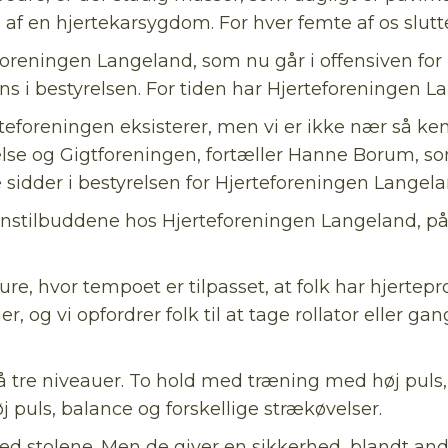
f en hjertekarsygdom. For hver femte af os slutte
oreningen Langeland, som nu går i offensiven for 
jans i bestyrelsen. For tiden har Hjerteforeningen
erteforeningen eksisterer, men vi er ikke nær så
se og Gigtforeningen, fortæller Hanne Borum, 
 sidder i bestyrelsen for Hjerteforeningen Langela
tionstilbuddene hos Hjerteforeningen Langeland, 
gåture, hvor tempoet er tilpasset, at folk har hjerte
er, og vi opfordrer folk til at tage rollator eller g
tre niveauer. To hold med træning med høj puls,
 puls, balance og forskellige strækøvelser.
 stolene. Men de giver en sikkerhed, blandt ande