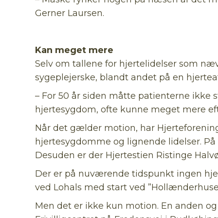
Gerner Laursen.
Kan meget mere
Selv om tallene for hjertelidelser som næ
sygeplejerske, blandt andet på en hjerte
– For 50 år siden måtte patienterne ikke st
hjertesygdom, ofte kunne meget mere efter
Når det gælder motion, har Hjerteforenin
hjertesygdomme og lignende lidelser. På 
Desuden er der Hjertestien Ristinge Halvø
Der er på nuværende tidspunkt ingen hjer
ved Lohals med start ved ”Hollænderhuset
Men det er ikke kun motion. En anden og li