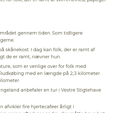
 området gennem tiden. Som tidligere
ngerne.
på skånekost. I dag kan folk, der er ramt af
igt de er ramt, nævner hun.
ture, som er venlige over for folk med
r Rudkøbing med en længde på 2,3 kilometer.
ilometer.
geland anbefaler en tur i Vestre Stigtehave
fvikler fire hjertecafeer årligt i