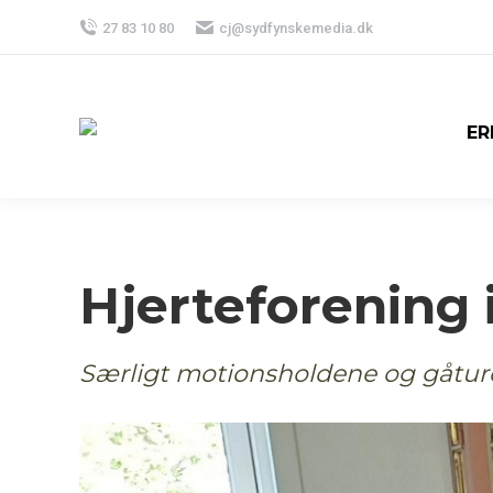
27 83 10 80
cj@sydfynskemedia.dk
ER
Hjerteforening 
Særligt motionsholdene og gåturen