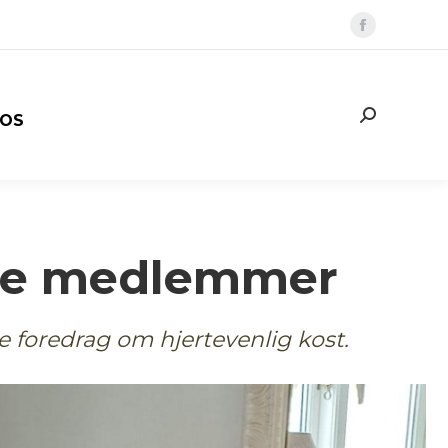
Faceboo
page
opens
in
Search:
 OS
new
window
lere medlemmer
 foredrag om hjertevenlig kost.