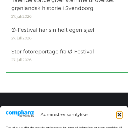
Talende statue giver stemme til overset
grønlandsk historie i Svendborg
27. juli 2026
Ø-Festival har sin helt egen sjæl
27. juli 2026
Stor fotoreportage fra Ø-Festival
27. juli 2026
Kontakt redaktionen
Administrer samtykke
Chefredaktør
Christian Dan Jensen
For at give dig de bedste oplevelser bruger vi teknologier som cookies til