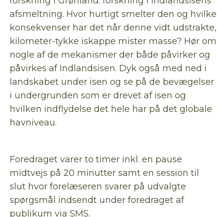
forskning i Grønland: forskning i Indlandsisens
afsmeltning. Hvor hurtigt smelter den og hvilke
konsekvenser har det når denne vidt udstrakte,
kilometer-tykke iskappe mister masse? Hør om
nogle af de mekanismer der både påvirker og
påvirkes af Indlandsisen. Dyk også med ned i
landskabet under isen og se på de bevægelser
i undergrunden som er drevet af isen og
hvilken indflydelse det hele har på det globale
havniveau.
Foredraget varer to timer inkl. en pause
midtvejs på 20 minutter samt en session til
slut hvor forelæseren svarer på udvalgte
spørgsmål indsendt under foredraget af
publikum via SMS.