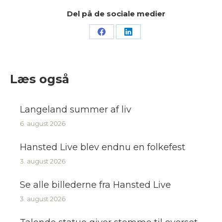
Del på de sociale medier
Share
Share
on
on
Facebook
LinkedIn
Læs også
Langeland summer af liv
6. august 2026
Hansted Live blev endnu en folkefest
3. august 2026
Se alle billederne fra Hansted Live
3. august 2026