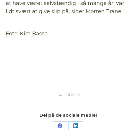
at have været selvstændig i så mange år, var
lidt svært at give slip på, siger Morten Trane.
Foto: Kim Basse
24. juni 2025
Del på de sociale medier
Share
Share