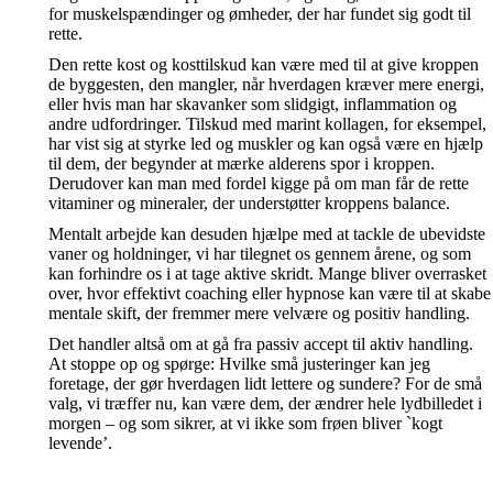
for muskelspændinger og ømheder, der har fundet sig godt til
rette.
Den rette kost og kosttilskud kan være med til at give kroppen
de byggesten, den mangler, når hverdagen kræver mere energi,
eller hvis man har skavanker som slidgigt, inflammation og
andre udfordringer. Tilskud med marint kollagen, for eksempel,
har vist sig at styrke led og muskler og kan også være en hjælp
til dem, der begynder at mærke alderens spor i kroppen.
Derudover kan man med fordel kigge på om man får de rette
vitaminer og mineraler, der understøtter kroppens balance.
Mentalt arbejde kan desuden hjælpe med at tackle de ubevidste
vaner og holdninger, vi har tilegnet os gennem årene, og som
kan forhindre os i at tage aktive skridt. Mange bliver overrasket
over, hvor effektivt coaching eller hypnose kan være til at skabe
mentale skift, der fremmer mere velvære og positiv handling.
Det handler altså om at gå fra passiv accept til aktiv handling.
At stoppe op og spørge: Hvilke små justeringer kan jeg
foretage, der gør hverdagen lidt lettere og sundere? For de små
valg, vi træffer nu, kan være dem, der ændrer hele lydbilledet i
morgen – og som sikrer, at vi ikke som frøen bliver `kogt
levende’.