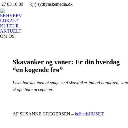
27 83 10 80
cj@sydfynskemedia.dk
Fa
pa
ERHVERV
op
LOKALT
in
KULTUR
AKTUELT
n
OM OS
w
Search:
Skavanker og vaner: Er din hverdag
“en kogende frø”
Livet har det med at snige små skavanker ind ad bagdøren, som
vi ofte bare accepterer
AF SUSANNE GREGERSEN –
helhedsHUSET