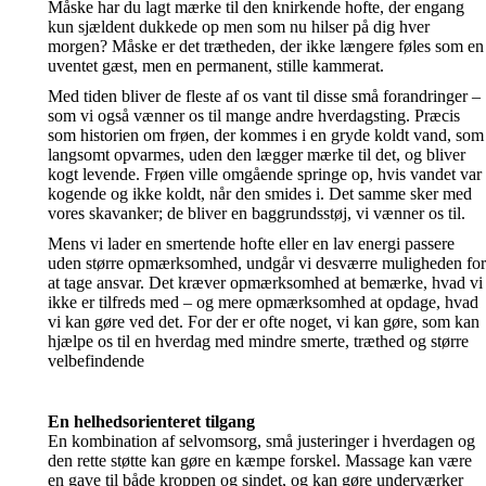
Måske har du lagt mærke til den knirkende hofte, der engang
kun sjældent dukkede op men som nu hilser på dig hver
morgen? Måske er det trætheden, der ikke længere føles som en
uventet gæst, men en permanent, stille kammerat.
Med tiden bliver de fleste af os vant til disse små forandringer –
som vi også vænner os til mange andre hverdagsting. Præcis
som historien om frøen, der kommes i en gryde koldt vand, som
langsomt opvarmes, uden den lægger mærke til det, og bliver
kogt levende. Frøen ville omgående springe op, hvis vandet var
kogende og ikke koldt, når den smides i. Det samme sker med
vores skavanker; de bliver en baggrundsstøj, vi vænner os til.
Mens vi lader en smertende hofte eller en lav energi passere
uden større opmærksomhed, undgår vi desværre muligheden for
at tage ansvar. Det kræver opmærksomhed at bemærke, hvad vi
ikke er tilfreds med – og mere opmærksomhed at opdage, hvad
vi kan gøre ved det. For der er ofte noget, vi kan gøre, som kan
hjælpe os til en hverdag med mindre smerte, træthed og større
velbefindende
En helhedsorienteret tilgang
En kombination af selvomsorg, små justeringer i hverdagen og
den rette støtte kan gøre en kæmpe forskel. Massage kan være
en gave til både kroppen og sindet, og kan gøre underværker