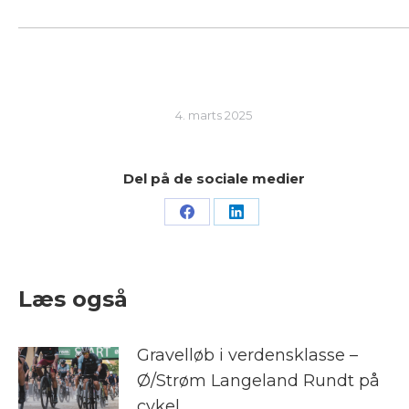
4. marts 2025
Del på de sociale medier
Share
Share
on
on
Facebook
LinkedIn
Læs også
Gravelløb i verdensklasse –
Ø/Strøm Langeland Rundt på
cykel