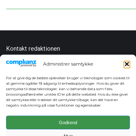
Kontakt redaktionen
Chefredaktør
Administrer samtykke
Christian Dan Jensen
Tlf. 27 83 10 80
cj@sydfynskemedia.dk
For at give dig de bedste oplevelser bruger vi teknologier som cookies til
at gemme og/eller få adgang til enhedsoplysninger. Hvis du giver dit
Annoncer
samtykke til disse teknologier, kan vi behandle data som f.eks.
Dorte Hansen
browsingadfærd eller unikke ID'er på dette websted. Hvis du ikke giver
Tlf. 24 92 62 77
dit samtykke eller trækker dit samtykke tilbage, kan det have en
dh@sydfynskemedia.dk
negativ indvirkning på visse funktioner og egenskaber.
Sara Hansen
Tlf. 22 45 86 83
sh@sydfynskemedia.dk
Godkend