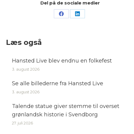
Del på de sociale medier
Share
Share
on
on
Facebook
LinkedIn
Læs også
Hansted Live blev endnu en folkefest
3. august 2026
Se alle billederne fra Hansted Live
3. august 2026
Talende statue giver stemme til overset
grønlandsk historie i Svendborg
27. juli 2026