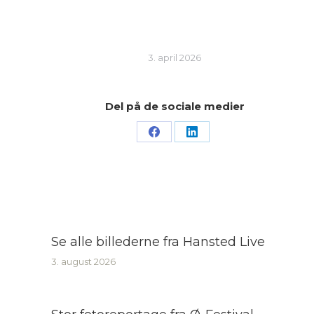
3. april 2026
Del på de sociale medier
Share
Share
on
on
Facebook
LinkedIn
Se alle billederne fra Hansted Live
3. august 2026