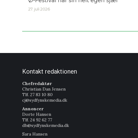
Ø-Festival har sin helt egen sjæl
27. juli 2026
Kontakt redaktionen
Chefredaktør
Christian Dan Jensen
Tlf. 27 83 10 80
cj@sydfynskemedia.dk
Annoncer
Dorte Hansen
Tlf. 24 92 62 77
dh@sydfynskemedia.dk
Sara Hansen