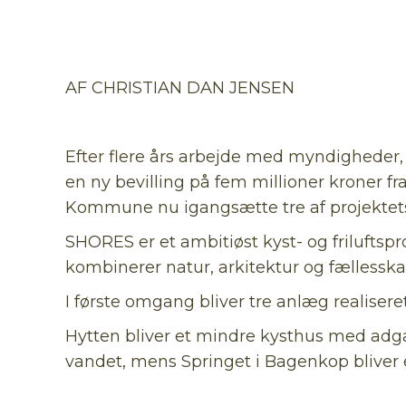
AF CHRISTIAN DAN JENSEN
Efter flere års arbejde med myndigheder, 
en ny bevilling på fem millioner kroner f
Kommune nu igangsætte tre af projektets p
SHORES er et ambitiøst kyst- og friluftspr
kombinerer natur, arkitektur og fællessk
I første omgang bliver tre anlæg realise
Hytten bliver et mindre kysthus med adga
vandet, mens Springet i Bagenkop bliver e