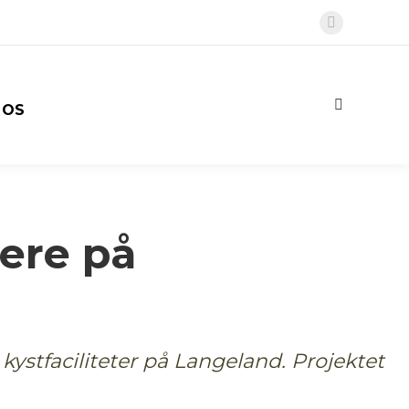
Faceboo
page
opens
in
Search:
 OS
new
window
ere på
 kystfaciliteter på Langeland. Projektet