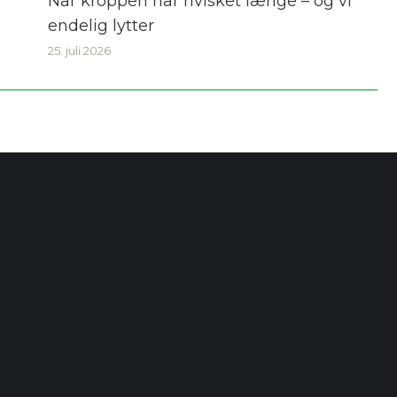
Når kroppen har hvisket længe – og vi
endelig lytter
25. juli 2026