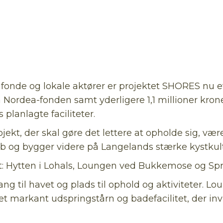
fonde og lokale aktører er projektet SHORES nu et
ra Nordea-fonden samt yderligere 1,1 millioner kr
lanlagte faciliteter.
ojekt, der skal gøre det lettere at opholde sig, væ
ab og bygger videre på Langelands stærke kystkult
ret: Hytten i Lohals, Loungen ved Bukkemose og Sp
ng til havet og plads til ophold og aktiviteter. 
t markant udspringstårn og badefacilitet, der invi