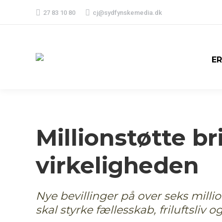
27 83 10 80
cj@sydfynskemedia.dk
E
Millionstøtte b
virkeligheden
Nye bevillinger på over seks millio
skal styrke fællesskab, friluftsliv o