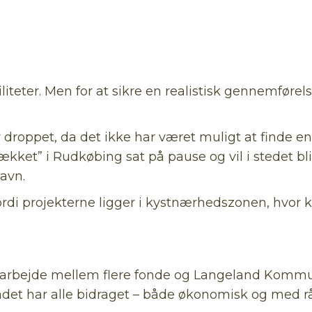
iteter. Men for at sikre en realistisk gennemførelse
roppet, da det ikke har været muligt at finde en 
ækket” i Rudkøbing sat på pause og vil i stedet
avn.
rdi projekterne ligger i kystnærhedszonen, hvor k
samarbejde mellem flere fonde og Langeland Komm
rådet har alle bidraget – både økonomisk og med r