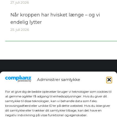
27. juli 2026
Når kroppen har hvisket længe – og vi
endelig lytter
25. juli 2026
Kontakt redaktionen
Administrer samtykke
Chefredaktør
Christian Dan Jensen
For at give dig de bedste oplevelser bruger vi teknologier som cookies til
Tlf. 27 83 10 80
at gemme og/eller få adgang til enhedsoplysninger. Hvis du giver dit
cj@sydfynskemedia.dk
samtykke til disse teknologier, kan vi behandle data som f.eks.
browsingadfærd eller unikke ID'er på dette websted. Hvis du ikke giver
Annoncer
dit samtykke eller trækker dit samtykke tilbage, kan det have en
Dorte Hansen
negativ indvirkning på visse funktioner og egenskaber.
Tlf. 24 92 62 77