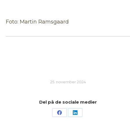
Foto: Martin Ramsgaard
25. november 2024
Del på de sociale medier
Share
Share
on
on