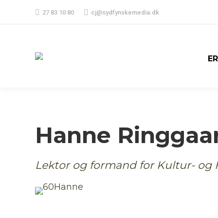
27 83 10 80
cj@sydfynskemedia.dk
E
Hanne Ringgaar
Lektor og formand for Kultur- og F