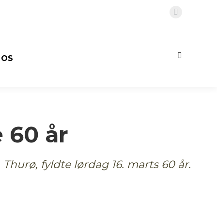
Faceboo
page
opens
in
Search:
 OS
new
window
 60 år
hurø, fyldte lørdag 16. marts 60 år.