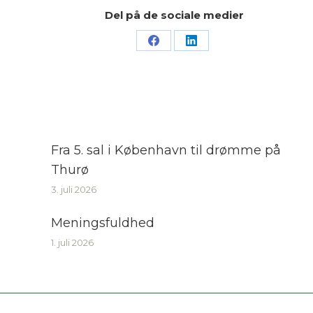
Del på de sociale medier
Share
Share
on
on
Facebook
LinkedIn
Fra 5. sal i København til drømme på
Thurø
3. juli 2026
Meningsfuldhed
1. juli 2026