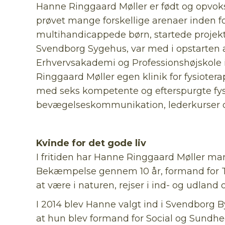
Hanne Ringgaard Møller er født og opvoks
prøvet mange forskellige arenaer inden fo
multihandicappede børn, startede projekt
Svendborg Sygehus, var med i opstarten a
Erhvervsakademi og Professionshøjskole
Ringgaard Møller egen klinik for fysiotera
med seks kompetente og efterspurgte fysi
bevægelseskommunikation, lederkurser og
Kvinde for det gode liv
I fritiden har Hanne Ringgaard Møller man
Bekæmpelse gennem 10 år, formand for Th
at være i naturen, rejser i ind- og udla
I 2014 blev Hanne valgt ind i Svendborg 
at hun blev formand for Social og Sundh