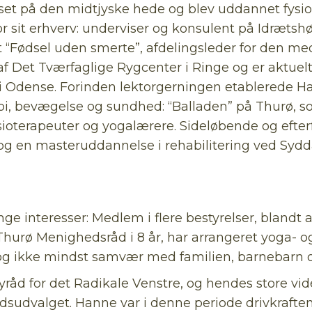
et på den midtjyske hede og blev uddannet fysiote
r sit erhverv: underviser og konsulent på Idrætshø
 “Fødsel uden smerte”, afdelingsleder for den me
f Det Tværfaglige Rygcenter i Ringe og er aktuelt
 i Odense. Forinden lektorgerningen etablered
pi, bevægelse og sundhed: “Balladen” på Thurø, som
oterapeuter og yogalærere. Sideløbende og efterf
 en masteruddannelse i rehabilitering ved Sydda
ge interesser: Medlem i flere bestyrelser, blandt
urø Menighedsråd i 8 år, har arrangeret yoga- og
nd og ikke mindst samvær med familien, barnebarn 
Byråd for det Radikale Venstre, og hendes store v
edsudvalget. Hanne var i denne periode drivkraf