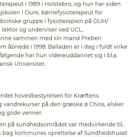
rapeut i 1989 i Holstebro, og hun har siden
jskolen i Oure, børnefysioterapeut for
dicinske gruppe i fysioterapien på OUH/
 lektor og underviser ved UCL,
e Hanne sammen med sin mand Preben
 åbnede i 1998. Balladen er i dag i fuldt virke
ølgende har hun videreuddannet sig i bl.a.
nsk Universitet.
 andet hovedbestyrelsen for Kræftens
 vandrekurser på den græske ø Chios, elsker
og gode venner.
iden på sundhedsområdet var medvirkende til,
ten bag kommunes oprettelse af Sundhedshuset