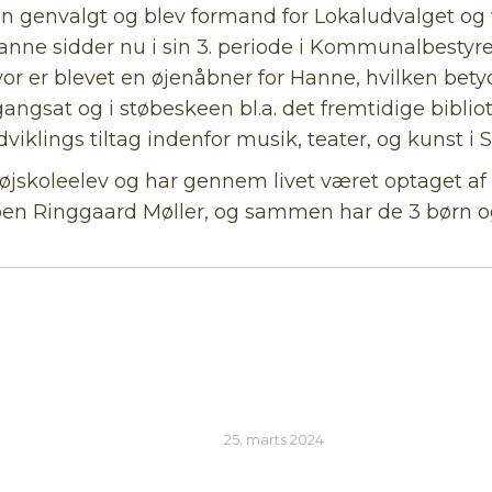
 genvalgt og blev formand for Lokaludvalget og va
nne sidder nu i sin 3. periode i Kommunalbestyrel
alvor er blevet en øjenåbner for Hanne, hvilken be
angsat og i støbeskeen bl.a. det fremtidige biblio
viklings tiltag indenfor musik, teater, og kunst
højskoleelev og har gennem livet været optaget af 
reben Ringgaard Møller, og sammen har de 3 børn o
25. marts 2024