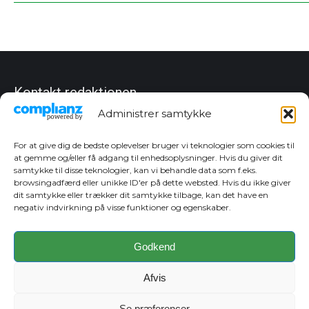
Kontakt redaktionen
Administrer samtykke
Chefredaktør
Christian Dan Jensen
Tlf. 27 83 10 80
For at give dig de bedste oplevelser bruger vi teknologier som cookies til
cj@sydfynskemedia.dk
at gemme og/eller få adgang til enhedsoplysninger. Hvis du giver dit
samtykke til disse teknologier, kan vi behandle data som f.eks.
Annoncer
browsingadfærd eller unikke ID'er på dette websted. Hvis du ikke giver
Dorte Hansen
dit samtykke eller trækker dit samtykke tilbage, kan det have en
Tlf. 24 92 62 77
negativ indvirkning på visse funktioner og egenskaber.
dh@sydfynskemedia.dk
Sara Hansen
Tlf. 22 45 86 83
Godkend
sh@sydfynskemedia.dk
Afvis
Cookie Politik
Se præferencer