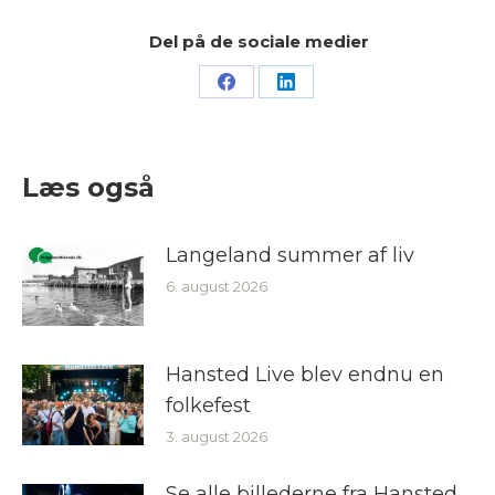
Del på de sociale medier
Share
Share
on
on
Facebook
LinkedIn
Læs også
Langeland summer af liv
6. august 2026
Hansted Live blev endnu en
folkefest
3. august 2026
Se alle billederne fra Hansted