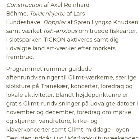
Construction
af Axel Reinhard
Böhme,
Tordenhjerte
af Lars
Lundeshave,
Doppler
af Søren Lyngsø Knudsen
samt værket
fish-anxious
om truede fiskearter.
I slotsparken TICKON aktiveres samtidig
udvalgte land art-værker efter mørkets
frembrud.
Programmet rummer guidede
aftenrundvisninger til Glimt-værkerne, særlige
slotsture på Tranekær, koncerter, foredrag og
lokale aktiviteter. Blandt højdepunkterne er
gratis Glimt-rundvisninger på udvalgte datoer i
november og december, foredrag om mørke
og stjerner, vandreture, kirke- og
klaverkoncerter samt Glimt-middage i byen.
Desuden indgår
Lys i Mørket
-kulturweekenden