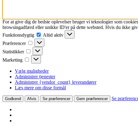
For at give dig de bedste oplevelser bruger vi teknologier som cookies
browsingadfærd eller unikke ID'er på dette websted. Hvis du ikke give
Funktionsdygtig
Funktionsdygtig
Altid aktiv
Præferencer
Præferencer
Statistikker
Statistikker
Marketing
Marketing
Vælg muligheder
Administrer tjenester
Administrer {vendor_count} leverandører
Læs mere om disse formål
Se præferenc
Godkend
Afvis
Se præferencer
Gem præferencer
Skip
27 83 10 80
cj@sydfynskemedia.dk
to
Facebook
Svendborg Tidende