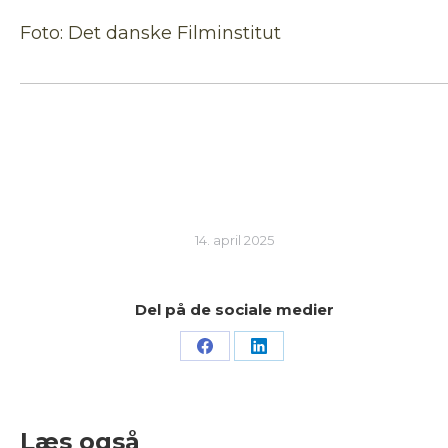
Foto: Det danske Filminstitut
14. april 2025
Del på de sociale medier
Share
Share
on
on
Facebook
LinkedIn
Læs også