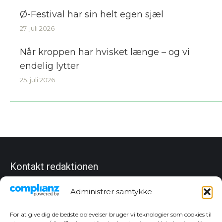
Ø-Festival har sin helt egen sjæl
27. juli 2026
Når kroppen har hvisket længe – og vi
endelig lytter
25. juli 2026
Kontakt redaktionen
Chefredaktør
Administrer samtykke
Christian Dan Jensen
Tlf. 27 83 10 80
cj@sydfynskemedia.dk
For at give dig de bedste oplevelser bruger vi teknologier som cookies til