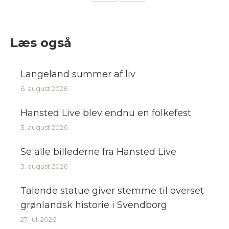
Share
Share
on
on
Facebook
LinkedIn
Læs også
Langeland summer af liv
6. august 2026
Hansted Live blev endnu en folkefest
3. august 2026
Se alle billederne fra Hansted Live
3. august 2026
Talende statue giver stemme til overset
grønlandsk historie i Svendborg
27. juli 2026