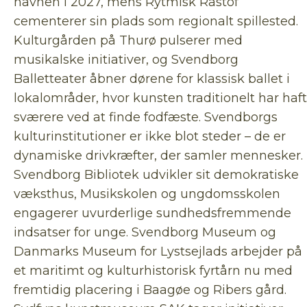
havnen i 2027, mens Rytmisk Råstof
cementerer sin plads som regionalt spillested.
Kulturgården på Thurø pulserer med
musikalske initiativer, og Svendborg
Balletteater åbner dørene for klassisk ballet i
lokalområder, hvor kunsten traditionelt har haft
sværere ved at finde fodfæste. Svendborgs
kulturinstitutioner er ikke blot steder – de er
dynamiske drivkræfter, der samler mennesker.
Svendborg Bibliotek udvikler sit demokratiske
væksthus, Musikskolen og ungdomsskolen
engagerer uvurderlige sundhedsfremmende
indsatser for unge. Svendborg Museum og
Danmarks Museum for Lystsejlads arbejder på
et maritimt og kulturhistorisk fyrtårn nu med
fremtidig placering i Baagøe og Ribers gård.