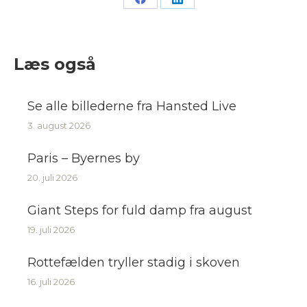
Share
Share
on
on
Facebook
LinkedIn
Læs også
Se alle billederne fra Hansted Live
3. august 2026
Paris – Byernes by
20. juli 2026
Giant Steps for fuld damp fra august
19. juli 2026
Rottefælden tryller stadig i skoven
16. juli 2026