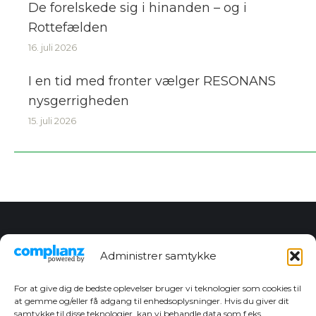
De forelskede sig i hinanden – og i
Rottefælden
16. juli 2026
I en tid med fronter vælger RESONANS
nysgerrigheden
15. juli 2026
Kontakt redaktionen
Administrer samtykke
Chefredaktør
Christian Dan Jensen
For at give dig de bedste oplevelser bruger vi teknologier som cookies til
Tlf. 27 83 10 80
at gemme og/eller få adgang til enhedsoplysninger. Hvis du giver dit
cj@sydfynskemedia.dk
samtykke til disse teknologier, kan vi behandle data som f.eks.