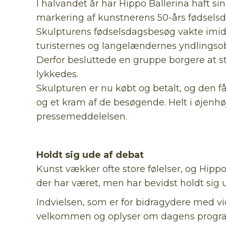
I halvandet år har Hippo Ballerina haft sin
markering af kunstnerens 50-års fødselsd
Skulpturens fødselsdagsbesøg vakte imidlert
turisternes og langelændernes yndlingsob
Derfor besluttede en gruppe borgere at sta
lykkedes.
Skulpturen er nu købt og betalt, og den få
og et kram af de besøgende. Helt i øjenhø
pressemeddelelsen.
Holdt sig ude af debat
Kunst vækker ofte store følelser, og Hipp
der har været, men har bevidst holdt sig 
Indvielsen, som er for bidragydere med vi
velkommen og oplyser om dagens program