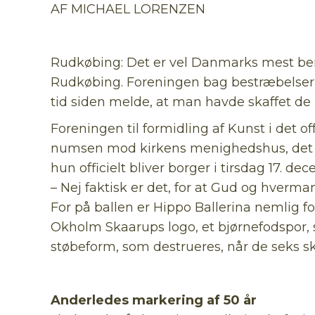
AF MICHAEL LORENZEN
Rudkøbing: Det er vel Danmarks mest berøm
Rudkøbing. Foreningen bag bestræbelsern
tid siden melde, at man havde skaffet de
Foreningen til formidling af Kunst i det
numsen mod kirkens menighedshus, det tid
hun officielt bliver borger i tirsdag 17. de
– Nej faktisk er det, for at Gud og hver
For på ballen er Hippo Ballerina nemlig f
Okholm Skaarups logo, et bjørnefodspor, sa
støbeform, som destrueres, når de seks sku
Anderledes markering af 50 år