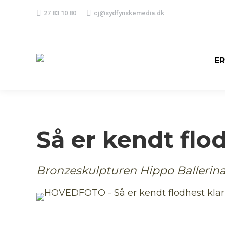
27 83 10 80
cj@sydfynskemedia.dk
E
Så er kendt flod
Bronzeskulpturen Hippo Ballerina