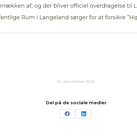
rækken af, og der bliver officiel overdragelse ti
fentlige Rum i Langeland sørger for at forsikre ”Hip
10. december 2024
Del på de sociale medier
Share
Share
on
on
Facebook
LinkedIn