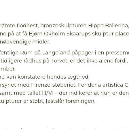
te flodhest, bronzeskulpturen Hippo Ballerina, de
e på at få Bjørn Okholm Skaarups skulptur place
 nødvendige midler.
 offentlige Rum på Langeland påpeger i en pressem
ligere rådhus på Torvet, er det ikke alene ford
cember.
mand kan konstatere hendes ægthed.
orsynet med Firenze-støberiet, Fonderia artistica
mt med tallet III/VI – der indikerer at hun er den 
lpturer er støbt, fastslår foreningen.