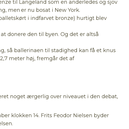
Firenze til Langeland som en anderledes og sjov
g, men er nu bosat i New York.
alletskørt i indfarvet bronze) hurtigt blev
at donere den til byen. Og det er altså
, så ballerinaen til stadighed kan få et knus
2,7 meter høj, fremgår det af
æret noget ærgerlig over niveauet i den debat,
ber klokken 14. Frits Feodor Nielsen byder
lsen.