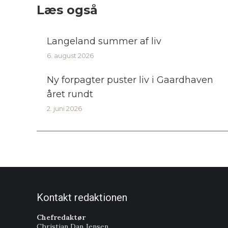
Læs også
Langeland summer af liv
6. august 2026
Ny forpagter puster liv i Gaardhaven
året rundt
2. juni 2026
Kontakt redaktionen
Chefredaktør
Christian Dan Jensen