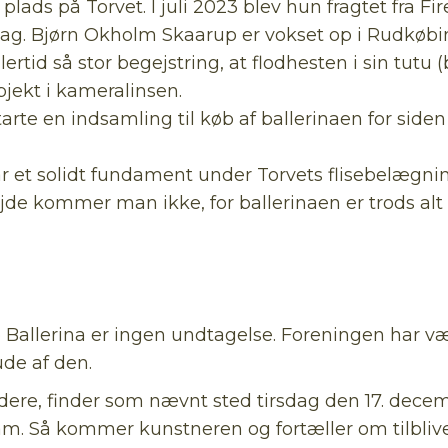
 plads på Torvet. I juli 2023 blev hun fragtet fra 
ag. Bjørn Okholm Skaarup er vokset op i Rudkøbin
id så stor begejstring, at flodhesten i sin tutu (b
jekt i kameralinsen.
rte en indsamling til køb af ballerinaen for siden 
r et solidt fundament under Torvets flisebelægning
jde kommer man ikke, for ballerinaen er trods alt 
o Ballerina er ingen undtagelse. Foreningen har v
ude af den.
dere, finder som nævnt sted tirsdag den 17. decem
. Så kommer kunstneren og fortæller om tilblive