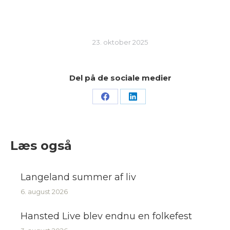
23. oktober 2025
Del på de sociale medier
Share
Share
on
on
Facebook
LinkedIn
Læs også
Langeland summer af liv
6. august 2026
Hansted Live blev endnu en folkefest