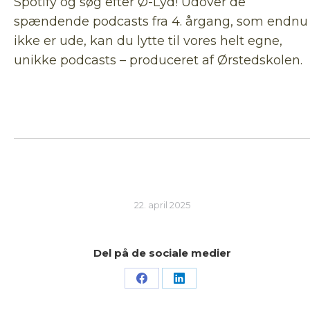
Spotify og søg efter Ø-Lyd! Udover de
spændende podcasts fra 4. årgang, som endnu
ikke er ude, kan du lytte til vores helt egne,
unikke podcasts – produceret af Ørstedskolen.
22. april 2025
Del på de sociale medier
Share
Share
on
on