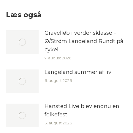
Facebook
LinkedIn
Læs også
Gravelløb i verdensklasse –
Ø/Strøm Langeland Rundt på
cykel
7. august 2026
Langeland summer af liv
6. august 2026
Hansted Live blev endnu en
folkefest
3. august 2026