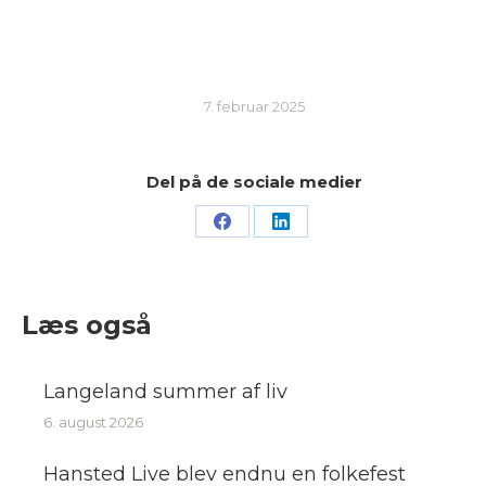
7. februar 2025
Del på de sociale medier
Share
Share
on
on
Facebook
LinkedIn
Læs også
Langeland summer af liv
6. august 2026
Hansted Live blev endnu en folkefest