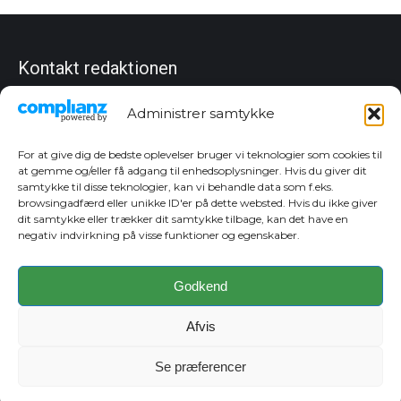
Kontakt redaktionen
Chefredaktør
Administrer samtykke
Christian Dan Jensen
Tlf. 27 83 10 80
cj@sydfynskemedia.dk
For at give dig de bedste oplevelser bruger vi teknologier som cookies til
at gemme og/eller få adgang til enhedsoplysninger. Hvis du giver dit
Annoncer
samtykke til disse teknologier, kan vi behandle data som f.eks.
Dorte Hansen
browsingadfærd eller unikke ID'er på dette websted. Hvis du ikke giver
Tlf. 24 92 62 77
dit samtykke eller trækker dit samtykke tilbage, kan det have en
dh@sydfynskemedia.dk
negativ indvirkning på visse funktioner og egenskaber.
Sara Hansen
Tlf. 22 45 86 83
sh@sydfynskemedia.dk
Godkend
Cookie Politik
Afvis
Cookie Politik
Se præferencer