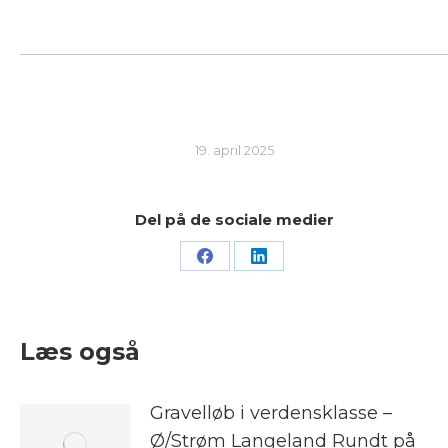
19. april 2025
Del på de sociale medier
Share
Share
on
on
Facebook
LinkedIn
Læs også
Gravelløb i verdensklasse –
Ø/Strøm Langeland Rundt på