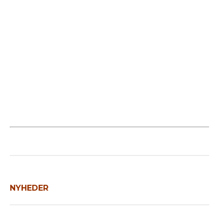
år på nye rammer med både start og mål
placeret centralt…
Læs mere
NYHEDER