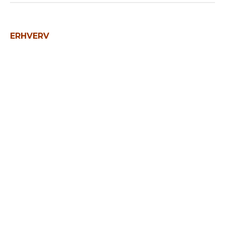
ERHVERV
Blikkenslagerne