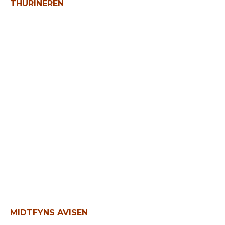
THURINEREN
Tom Kristensen fandt roen på
Thurø
MIDTFYNS AVISEN