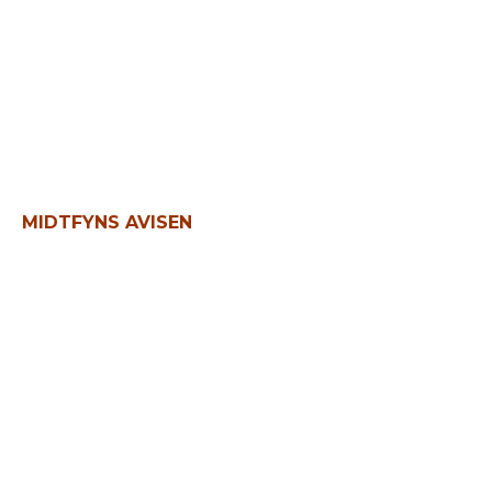
Fra 5. sal i København til drømme
på Thurø
MIDTFYNS AVISEN