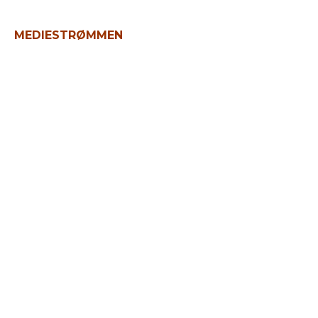
MEDIESTRØMMEN
1.000 hektar ny
natur på