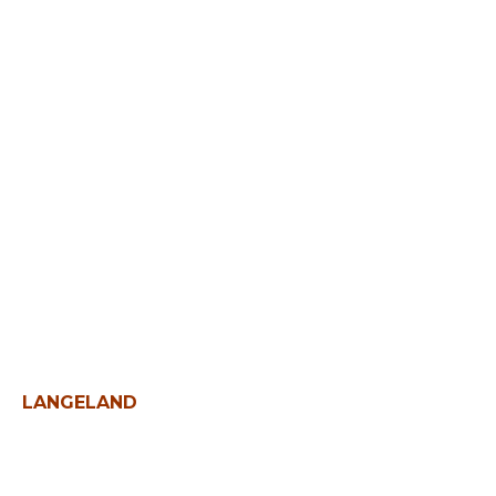
Tættere på
LANGELAND