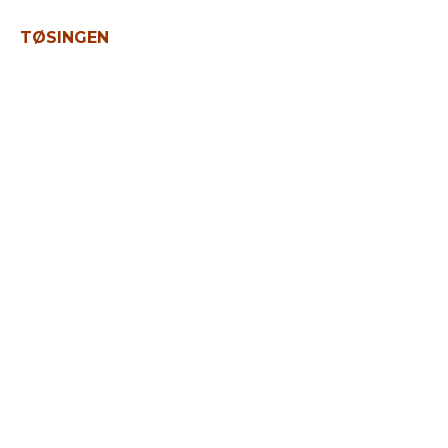
TØSINGEN
Bjerreby Kirke modtager flygel i
gave