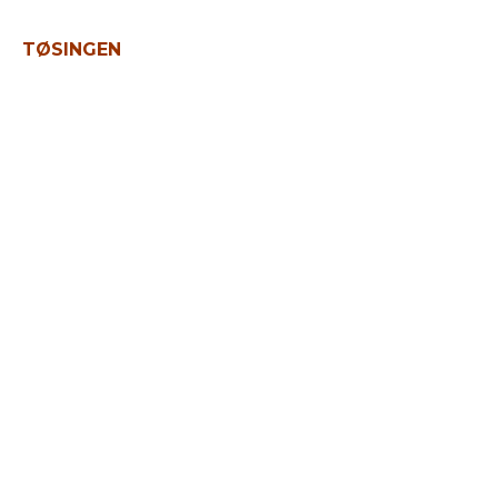
TØSINGEN
Hvor godt
fortjener du