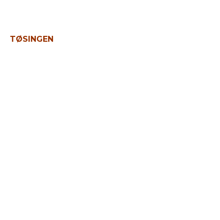
TØSINGEN
Saft, kraft og hjerteblod i Tåsinge
Frugthave