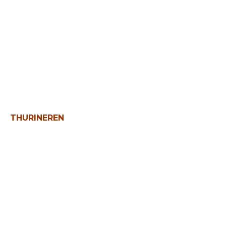
Brugsen i Landet satser på lokale
kunder og stærkere fællesskab
THURINEREN