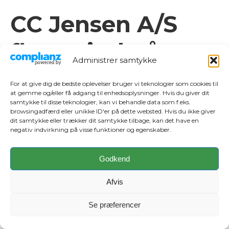
CC Jensen A/S
flytter ind på
Administrer samtykke
Svendborg
For at give dig de bedste oplevelser bruger vi teknologier som cookies til
at gemme og/eller få adgang til enhedsoplysninger. Hvis du giver dit
Havn
samtykke til disse teknologier, kan vi behandle data som f.eks.
browsingadfærd eller unikke ID'er på dette websted. Hvis du ikke giver
dit samtykke eller trækker dit samtykke tilbage, kan det have en
22. juni 2026
negativ indvirkning på visse funktioner og egenskaber.
720 kvadratmeter
Godkend
kontorlokaler skal danne
Afvis
rammen om virksomhedens
fremtidige base på Østre
Se præferencer
Havnevej.