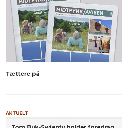
Tættere på
AKTUELT
Tom Buk-Swienty holder foredrag