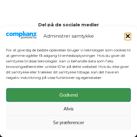
Del på de sociale medier
Administrer samtykke
Share
Share
on
on
For at give dig de bedste oplevelser bruger vi teknologier som cookies til
at gemme og/eller få adgang til enhedsoplysninger. Hvis du giver dit
Facebook
LinkedIn
samtykke til disse teknologier, kan vi behandle data som f.eks.
browsingadfærd eller unikke ID'er på dette websted. Hvis du ikke giver
dit samtykke eller trækker dit samtykke tilbage, kan det have en
negativ indvirkning på visse funktioner og egenskaber.
Kontakt redaktionen
Chefredaktør
Godkend
Christian Dan Jensen
Tlf. 27 83 10 80
Afvis
cj@sydfynskemedia.dk
Annoncer
Se præferencer
Dorte Hansen
Tlf. 24 92 62 77
dh@sydfynskemedia.dk