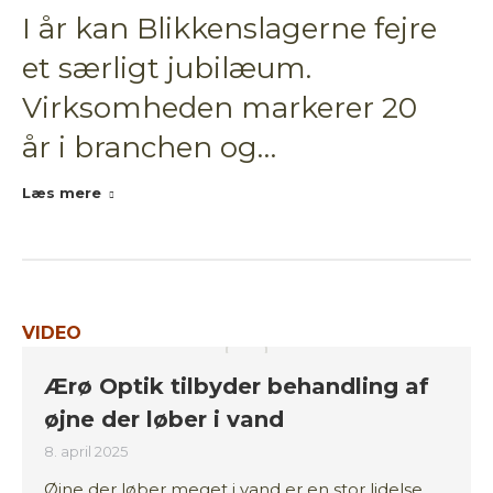
I år kan Blikkenslagerne fejre
et særligt jubilæum.
Virksomheden markerer 20
år i branchen og…
Læs mere
VIDEO
Ærø Optik tilbyder behandling af
øjne der løber i vand
8. april 2025
Øjne der løber meget i vand er en stor lidelse