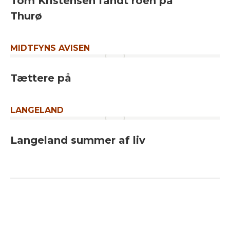
Tom Kristensen fandt roen på
Thurø
MIDTFYNS AVISEN
Tættere på
LANGELAND
Langeland summer af liv